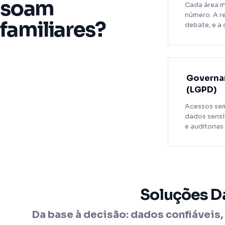
soam
Cada área 
número. A re
familiares?
debate, e a 
Governan
(LGPD)
Acessos sem
dados sensí
e auditorias 
Soluções D
Da base à decisão: dados confiáveis, 