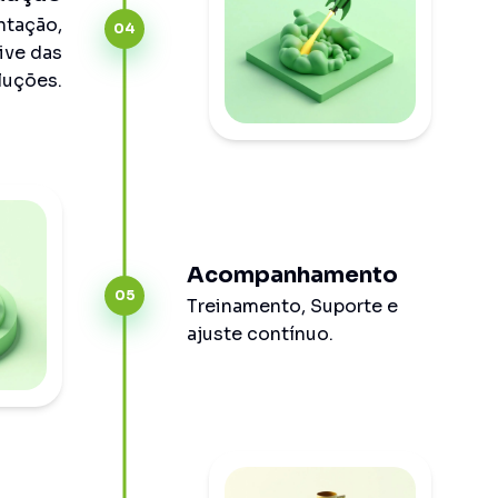
ntação,
04
ive das
luções.
Acompanhamento
05
Treinamento, Suporte e
ajuste contínuo.