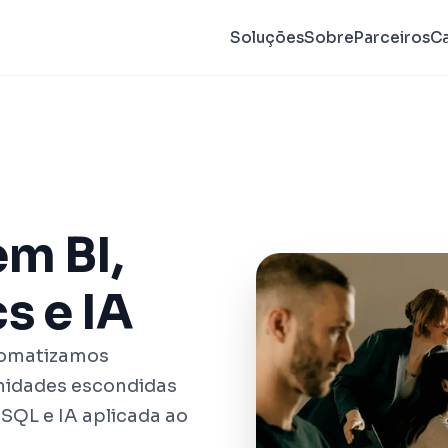
Soluções
Sobre
Parceiros
C
em BI,
s e IA
tomatizamos
nidades escondidas
 SQL e IA aplicada ao