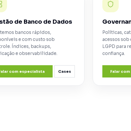
stão de Banco de Dados
Governan
temos bancos rápidos,
Políticas, ca
poníveis e com custo sob
acessos sob 
role. Índices, backups,
LGPD para re
icação e observabilidade.
confiança.
Falar com especialista
Cases
Falar com