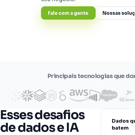
Fale com a gente
Nossas solu
Principais tecnologias que d
Esses desafios
Dados q
de dados e IA
batem