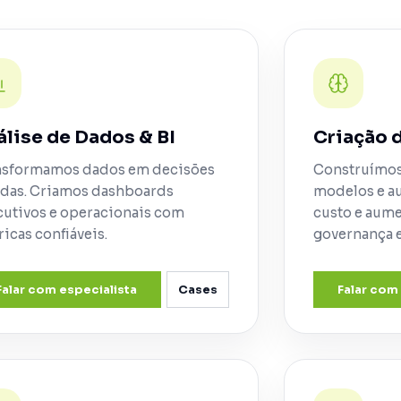
álise de Dados & BI
Criação d
nsformamos dados em decisões
Construímos
idas. Criamos dashboards
modelos e a
cutivos e operacionais com
custo e aume
icas confiáveis.
governança e
Falar com especialista
Cases
Falar com