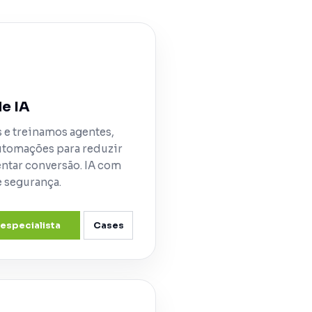
e IA
 e treinamos agentes,
utomações para reduzir
ntar conversão. IA com
 segurança.
 especialista
Cases