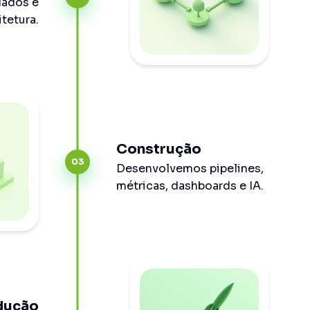
dados e
itetura.
Construção
03
Desenvolvemos pipelines,
métricas, dashboards e IA.
dução