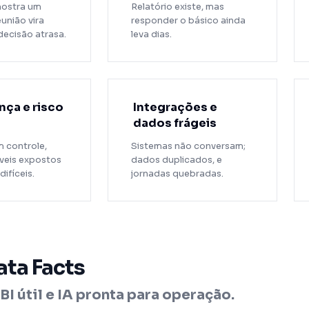
mostra um
Relatório existe, mas
união vira
responder o básico ainda
decisão atrasa.
leva dias.
ça e risco
Integrações e
dados frágeis
 controle,
Sistemas não conversam;
veis expostos
dados duplicados, e
difíceis.
jornadas quebradas.
ata Facts
BI útil e IA pronta para operação.