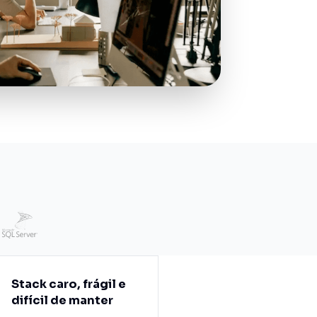
Stack caro, frágil e
difícil de manter