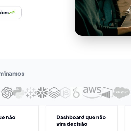
ções
ominamos
ue não
Dashboard que não
vira decisão